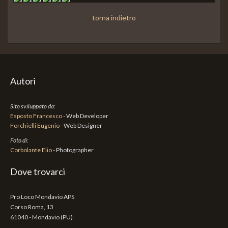
torna indietro
Autori
Sito sviluppato da:
Esposto Francesco
- Web Developer
Forchielli Eugenio
- Web Designer
Foto di:
Corbolante Elio
- Photographer
Dove trovarci
Pro Loco Mondavio APS
Corso Roma, 13
61040 - Mondavio (PU)